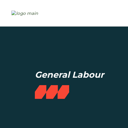
Skip
to
the
content
General Labour