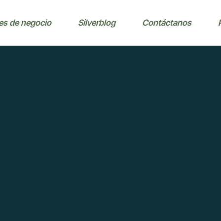
es de negocio
Silverblog
Contáctanos
e venta
ión
e venta
s
ascotas
rcicultura