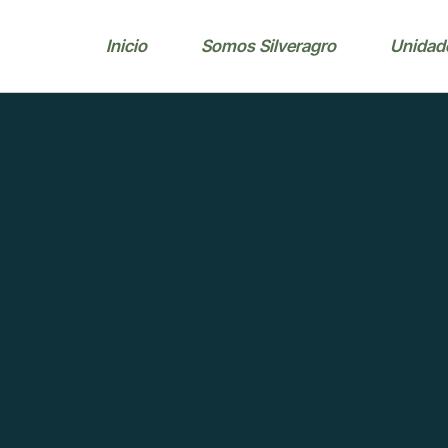
Inicio
Somos Silveragro
Unidad
Quienes somos
Puntos d
producc
Nuestras empresas
Puntos d
Trabaja con nosotros
mascota
Política de privacidad
Línea m
Línea po